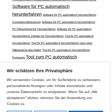
Software für PC automatisch
herunterfahren
Software für PC automatisch herunterfahren
Computerzeitsteuerung
Software für PC automatisch herunterfahren
PC-Planungstool für Herunterfahren
Software für PC automatisch
herunterfahren Zeitplan für Herunterfahren
Tool für PC automatisch
herunterfahren
Tool für PC automatisch herunterfahren nach einer
Stillstandzeit abschalten
Tool für PC automatisch herunterfahren
Tool zum PC automatisch
Programm
herunterfahren
Tool zum PC automatisch herunterfahren
Wir schätzen Ihre Privatsphäre
Energiesparplan
Tool zum PC automatisch herunterfahren
Wir verwenden Cookies, um Ihr Surferlebnis zu verbessern,
Planungssoftware
personalisierte Anzeigen oder Inhalte einzusetzen und
unseren Datenverkehr zu analysieren. Wenn Sie auf „Alle
akzeptieren" klicken, stimmen Sie der Anwendung von
Cookies zu.